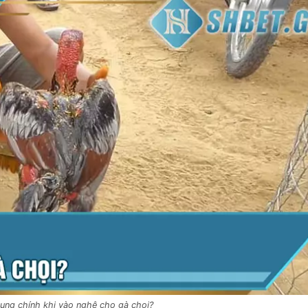
ụng chính khi vào nghệ cho gà chọi?