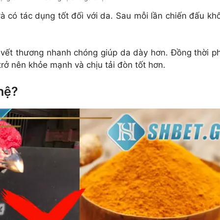
 có tác dụng tốt đối với da. Sau mỗi lần chiến đấu khố
 vết thương nhanh chóng giúp da dày hơn. Đồng thời 
trở nên khỏe mạnh và chịu tải đòn tốt hơn.
hệ?