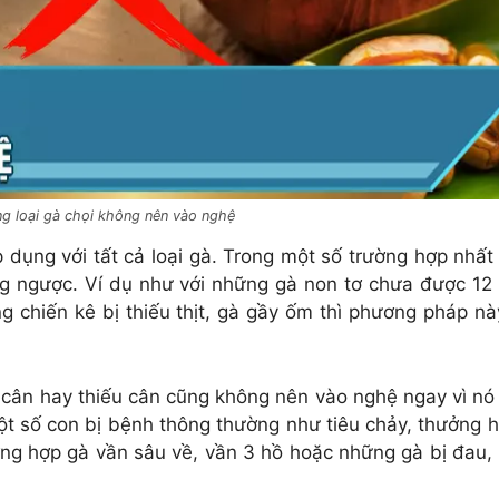
g loại gà chọi không nên vào nghệ
 dụng với tất cả loại gà. Trong một số trường hợp nhấ
 ngược. Ví dụ như với những gà non tơ chưa được 12 
 chiến kê bị thiếu thịt, gà gầy ốm thì phương pháp n
cân hay thiếu cân cũng không nên vào nghệ ngay vì nó 
t số con bị bệnh thông thường như tiêu chảy, thưởng hà
ờng hợp gà vần sâu về, vần 3 hồ hoặc những gà bị đau, 