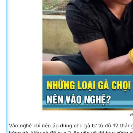
N
Vào nghệ chỉ nên áp dụng cho gà tơ từ đủ 12 tháng 
hỏng gà. Nếu gà đã qua 2 lần vần vỗ thì bạn cũng c