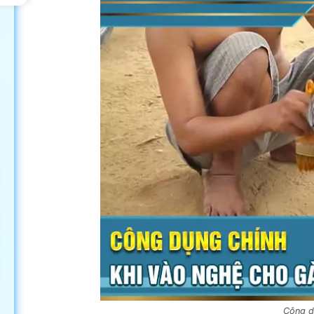
Công d