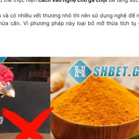
u và có nhiều vết thương nhỏ thì nên sử dụng nghệ để n
ừa cân. Vì phương pháp này loại bỏ mỡ thừa tích tụ 