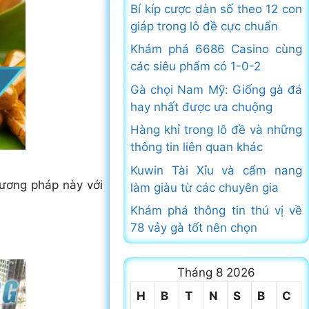
Bí kíp cược dàn số theo 12 con
giáp trong lô đề cực chuẩn
Khám phá 6686 Casino cùng
các siêu phẩm có 1-0-2
Gà chọi Nam Mỹ: Giống gà đá
hay nhất được ưa chuộng
Hàng khỉ trong lô đề và những
thông tin liên quan khác
Kuwin Tài Xỉu và cẩm nang
ương pháp này với
làm giàu từ các chuyên gia
Khám phá thông tin thú vị về
78 vảy gà tốt nên chọn
Tháng 8 2026
H
B
T
N
S
B
C