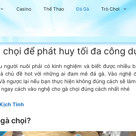
Casino
Thể Thao
Đá Gà
Trò Chơi
chọi để phát huy tối đa công 
 người nuôi phải có kinh nghiệm và biết được nhiều bí
à chủ đề hot với những ai đam mê đá gà. Vào nghệ 
 Và ngược lại nếu bạn thực hiện không đúng cách sẽ làm
 ngay cách vào nghệ cho gà chọi đúng cách nhất nhé
 Kịch Tính
 gà chọi?