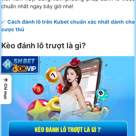
chuẩn nhất ngay bây giờ nhé!
✅
Cách đánh lô trên Kubet chuẩn xác nhất dành cho
cược thủ
Kèo đánh lô trượt là gì?
→
Chỉ mục