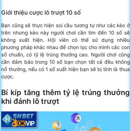
Giới thiệu cược lô trượt 10 số
Bạn cũng sẽ thực hiện soi cầu tương tự như các kèo ở
trên nhưng kèo này người chơi cần tìm đến 10 số sẽ
không xuất hiện. Hội viên có thể sử dụng nhiều
phương pháp khác nhau để chọn lọc cho mình các con
số chuẩn, có tỷ lệ trúng thưởng cao. Người chơi cũng
cần đảm bảo trong 10 số bạn chọn tất cả đều không
nổ thưởng, nếu có 1 số xuất hiện bạn sẽ bị tính là thua
cược.
Bí kíp tăng thêm tỷ lệ trúng thưởng
khi đánh lô trượt