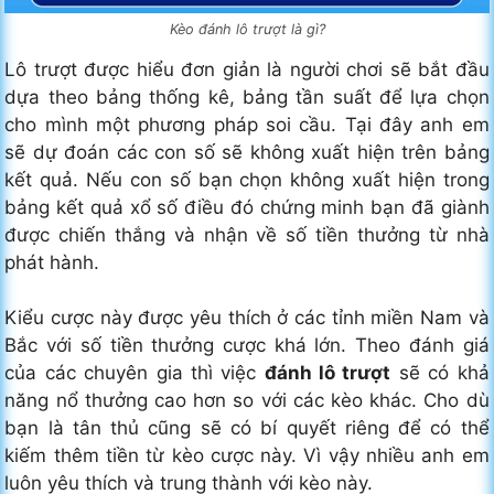
Kèo đánh lô trượt là gì?
Lô trượt được hiểu đơn giản là người chơi sẽ bắt đầu
dựa theo bảng thống kê, bảng tần suất để lựa chọn
cho mình một phương pháp soi cầu. Tại đây anh em
sẽ dự đoán các con số sẽ không xuất hiện trên bảng
kết quả. Nếu con số bạn chọn không xuất hiện trong
bảng kết quả xổ số điều đó chứng minh bạn đã giành
được chiến thắng và nhận về số tiền thưởng từ nhà
phát hành.
Kiểu cược này được yêu thích ở các tỉnh miền Nam và
Bắc với số tiền thưởng cược khá lớn. Theo đánh giá
của các chuyên gia thì việc
đánh lô trượt
sẽ có khả
năng nổ thưởng cao hơn so với các kèo khác. Cho dù
bạn là tân thủ cũng sẽ có bí quyết riêng để có thể
kiếm thêm tiền từ kèo cược này. Vì vậy nhiều anh em
luôn yêu thích và trung thành với kèo này.