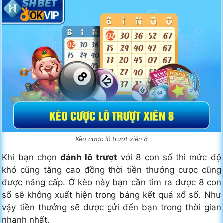
Kèo cược lô trượt xiên 8
Khi bạn chọn
đánh lô trượt
với 8 con số thì mức độ
khó cũng tăng cao đồng thời tiền thưởng cược cũng
được nâng cấp. Ở kèo này bạn cần tìm ra được 8 con
số sẽ không xuất hiện trong bảng kết quả xổ số. Như
vậy tiền thưởng sẽ được gửi đến bạn trong thời gian
nhanh nhất.