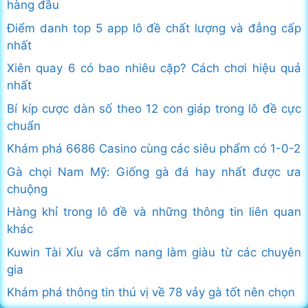
hàng đầu
Điểm danh top 5 app lô đề chất lượng và đẳng cấp
nhất
Xiên quay 6 có bao nhiêu cặp? Cách chơi hiệu quả
nhất
Bí kíp cược dàn số theo 12 con giáp trong lô đề cực
chuẩn
Khám phá 6686 Casino cùng các siêu phẩm có 1-0-2
Gà chọi Nam Mỹ: Giống gà đá hay nhất được ưa
chuộng
Hàng khỉ trong lô đề và những thông tin liên quan
khác
Kuwin Tài Xỉu và cẩm nang làm giàu từ các chuyên
gia
Khám phá thông tin thú vị về 78 vảy gà tốt nên chọn