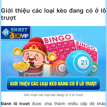
Giới thiệu các loại kèo đang có ở lô
trượt
Giới thiệu các loại kèo đang có ở lô trượt
Đánh lô trượt
được chia thành nhiều cấp độ khác