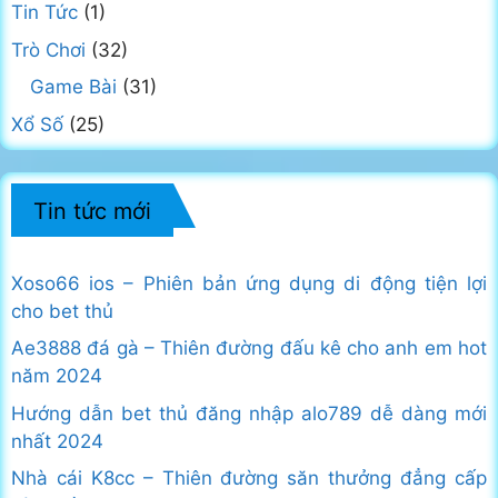
Tin Tức
(1)
Trò Chơi
(32)
Game Bài
(31)
Xổ Số
(25)
Tin tức mới
Xoso66 ios – Phiên bản ứng dụng di động tiện lợi
cho bet thủ
Ae3888 đá gà – Thiên đường đấu kê cho anh em hot
năm 2024
Hướng dẫn bet thủ đăng nhập alo789 dễ dàng mới
nhất 2024
Nhà cái K8cc – Thiên đường săn thưởng đẳng cấp