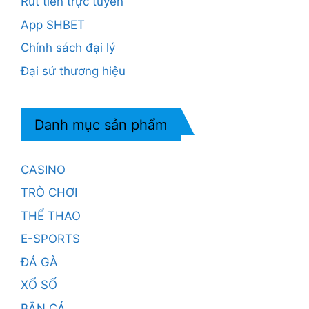
Rút tiền trực tuyến
App SHBET
Chính sách đại lý
Đại sứ thương hiệu
Danh mục sản phẩm
CASINO
TRÒ CHƠI
THỂ THAO
E-SPORTS
ĐÁ GÀ
XỔ SỐ
BẮN CÁ