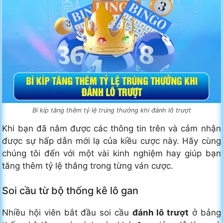
Bí kíp tăng thêm tỷ lệ trúng thưởng khi đánh lô trượt
Khi bạn đã nắm được các thông tin trên và cảm nhận
được sự hấp dẫn mới lạ của kiều cược này. Hãy cùng
chúng tôi đến với một vài kinh nghiệm hay giúp bạn
tăng thêm tỷ lệ thắng trong từng ván cược.
Soi cầu từ bộ thống kê lô gan
Nhiều hội viên bắt đầu soi cầu
đánh lô trượt
ở bảng