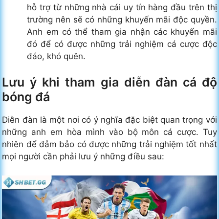
hỗ trợ từ những nhà cái uy tín hàng đầu trên thị
trường nên sẽ có những khuyến mãi độc quyền.
Anh em có thể tham gia nhận các khuyến mãi
đó để có được những trải nghiệm cá cược độc
đáo, khó quên.
Lưu ý khi tham gia diễn đàn cá độ
bóng đá
Diễn đàn là một nơi có ý nghĩa đặc biệt quan trọng với
những anh em hòa mình vào bộ môn cá cược. Tuy
nhiên để đảm bảo có được những trải nghiệm tốt nhất
mọi người cần phải lưu ý những điều sau: