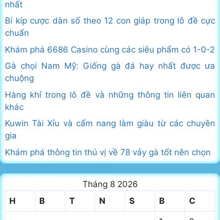
nhất
Bí kíp cược dàn số theo 12 con giáp trong lô đề cực
chuẩn
Khám phá 6686 Casino cùng các siêu phẩm có 1-0-2
Gà chọi Nam Mỹ: Giống gà đá hay nhất được ưa
chuộng
Hàng khỉ trong lô đề và những thông tin liên quan
khác
Kuwin Tài Xỉu và cẩm nang làm giàu từ các chuyên
gia
Khám phá thông tin thú vị về 78 vảy gà tốt nên chọn
Tháng 8 2026
H
B
T
N
S
B
C