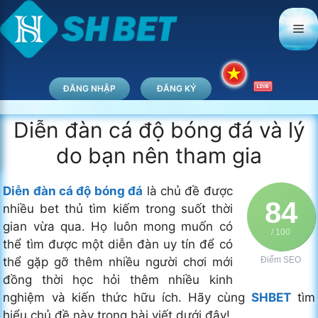
Chuyển
đến
Me
nội
dung
ĐĂNG NHẬP
ĐĂNG KÝ
Diễn đàn cá độ bóng đá và lý
do bạn nên tham gia
Diễn đàn cá độ bóng đá
là chủ đề được
84
nhiều bet thủ tìm kiếm trong suốt thời
gian vừa qua. Họ luôn mong muốn có
/ 100
thể tìm được một diễn đàn uy tín để có
thể gặp gỡ thêm nhiều người chơi mới
Điểm SEO
đồng thời học hỏi thêm nhiều kinh
nghiệm và kiến thức hữu ích. Hãy cùng
SHBET
tìm
hiểu chủ đề này trong bài viết dưới đây!