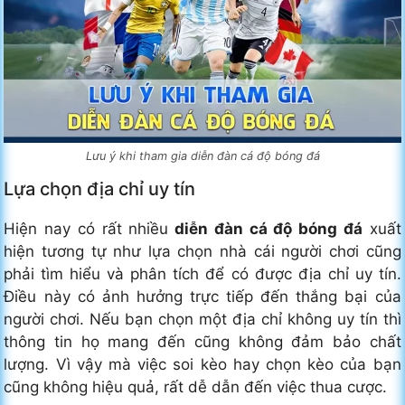
Lưu ý khi tham gia diễn đàn cá độ bóng đá
Lựa chọn địa chỉ uy tín
Hiện nay có rất nhiều
diễn đàn cá độ bóng đá
xuất
hiện tương tự như lựa chọn nhà cái người chơi cũng
phải tìm hiểu và phân tích để có được địa chỉ uy tín.
Điều này có ảnh hưởng trực tiếp đến thắng bại của
người chơi. Nếu bạn chọn một địa chỉ không uy tín thì
thông tin họ mang đến cũng không đảm bảo chất
lượng. Vì vậy mà việc soi kèo hay chọn kèo của bạn
cũng không hiệu quả, rất dễ dẫn đến việc thua cược.