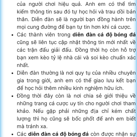
của người chơi hiệu quả. Anh em có thể tìm
kiếm thông tin sau đó tự học hỏi và trau dồi bản
thân. Diễn đàn sẽ là người bạn đồng hành trên
mọi cung đường để bạn tự tin hơn khi cá cược.
Các thành viên trong
diễn đàn cá độ bóng đá
cũng sẽ liên tục cập nhật thông tin mới nhất về
các trận đấu giải đấu. Đồng thời họ còn hỗ trợ
bạn xem kèo tỷ lệ nhà cái và soi kèo chuẩn xác
nhất.
Diễn đàn thường là nơi quy tụ của nhiều chuyên
gia trong giới, anh em có thể giao lưu kết bạn
để học hỏi thêm nhiều kinh nghiệm hữu ích.
Đồng thời đây còn là nơi chia sẻ giới thiệu về
những trang cá cược uy tín cho người chơi tham
khảo. Nếu gặp phải những địa chỉ kém chất
lượng thì họ cũng sẽ bốc phốt để anh em biết
mà tránh xa.
Các
diễn đàn cá độ bóng đá
còn được nhận sự