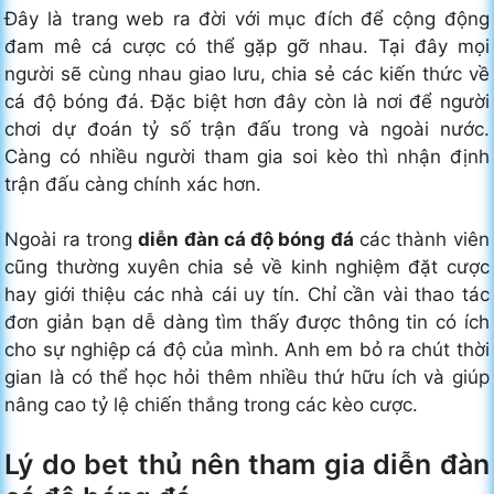
Đây là trang web ra đời với mục đích để cộng động
đam mê cá cược có thể gặp gỡ nhau. Tại đây mọi
người sẽ cùng nhau giao lưu, chia sẻ các kiến thức về
cá độ bóng đá. Đặc biệt hơn đây còn là nơi để người
chơi dự đoán tỷ số trận đấu trong và ngoài nước.
Càng có nhiều người tham gia soi kèo thì nhận định
trận đấu càng chính xác hơn.
Ngoài ra trong
diễn đàn cá độ bóng đá
các thành viên
cũng thường xuyên chia sẻ về kinh nghiệm đặt cược
hay giới thiệu các nhà cái uy tín. Chỉ cần vài thao tác
đơn giản bạn dễ dàng tìm thấy được thông tin có ích
cho sự nghiệp cá độ của mình. Anh em bỏ ra chút thời
gian là có thể học hỏi thêm nhiều thứ hữu ích và giúp
nâng cao tỷ lệ chiến thắng trong các kèo cược.
Lý do bet thủ nên tham gia diễn đàn