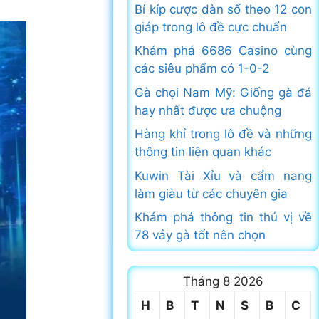
Bí kíp cược dàn số theo 12 con
giáp trong lô đề cực chuẩn
Khám phá 6686 Casino cùng
các siêu phẩm có 1-0-2
Gà chọi Nam Mỹ: Giống gà đá
hay nhất được ưa chuộng
Hàng khỉ trong lô đề và những
thông tin liên quan khác
Kuwin Tài Xỉu và cẩm nang
làm giàu từ các chuyên gia
Khám phá thông tin thú vị về
78 vảy gà tốt nên chọn
Tháng 8 2026
H
B
T
N
S
B
C