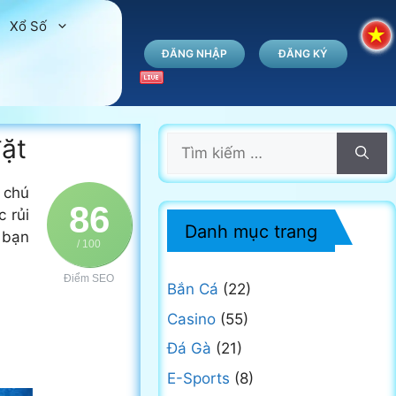
Xổ Số
ĐĂNG NHẬP
ĐĂNG KÝ
đặt
Tìm
kiếm
cho:
 chú
86
 rủi
Danh mục trang
 bạn
/ 100
Điểm SEO
Bắn Cá
(22)
Casino
(55)
Đá Gà
(21)
E-Sports
(8)