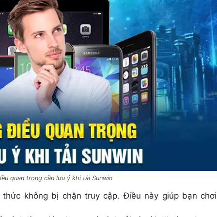
ều quan trọng cần lưu ý khi tải Sunwin
h thức không bị chặn truy cập. Điều này giúp bạn chơ