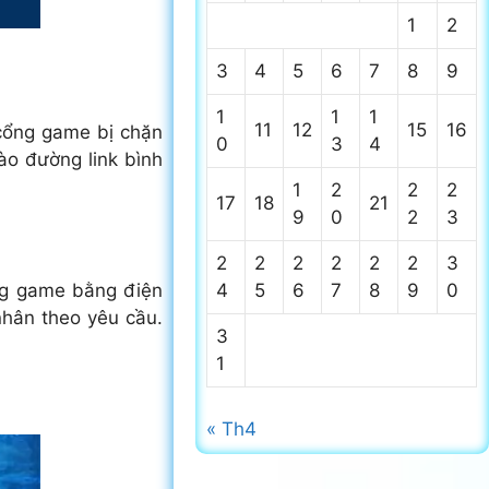
1
2
3
4
5
6
7
8
9
1
1
1
11
12
15
16
 cổng game bị chặn
0
3
4
ào đường link bình
1
2
2
2
17
18
21
9
0
2
3
2
2
2
2
2
2
3
ổng game bằng điện
4
5
6
7
8
9
0
nhân theo yêu cầu.
3
1
« Th4