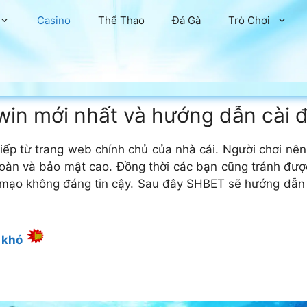
Casino
Thể Thao
Đá Gà
Trò Chơi
nwin mới nhất và hướng dẫn cài 
iếp từ trang web chính chủ của nhà cái. Người chơi nên
toàn và bảo mật cao. Đồng thời các bạn cũng tránh được
ả mạo không đáng tin cậy. Sau đây SHBET sẽ hướng dẫn
 khó