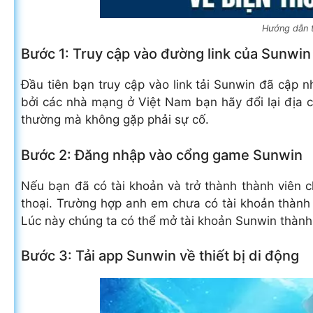
Hướng dẫn t
Bước 1: Truy cập vào đường link của Sunwin
Đầu tiên bạn truy cập vào link tải Sunwin đã cập 
bởi các nhà mạng ở Việt Nam bạn hãy đổi lại địa c
thường mà không gặp phải sự cố.
Bước 2: Đăng nhập vào cổng game Sunwin
Nếu bạn đã có tài khoản và trở thành thành viên 
thoại. Trường hợp anh em chưa có tài khoản thành
Lúc này chúng ta có thể mở tài khoản Sunwin thành
Bước 3: Tải app Sunwin về thiết bị di động