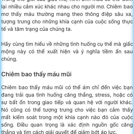
lại nhiều cảm xúc khác nhau cho người mơ. Chiêm bao
mơ thấy máu thường mang theo thông điệp sâu xa,
tượng trưng cho những khía cạnh của cuộc sống thực
tế và tâm trạng của chúng ta.
Hãy cùng tìm hiểu về những tình huống cụ thể mà giấc
mộng này có thể xuất hiện và ý nghĩa tiềm ẩn sau
chúng.
Chiêm bao thấy máu mũi
Chiêm bao thấy máu mũi có thể ám chỉ đến việc bạn
đang trải qua tình huống căng thẳng, stress, hoặc có
sự bất ổn trong giao tiếp và quan hệ với người khác.
Nó cũng có thể tượng trưng cho việc bạn cảm thấy
mất kiểm soát trong một khía cạnh nào đó của cuộc
sống. Điều quan trọng là xác định nguồn gốc căng
thẳng và tìm cách giải quyết để giảm bớt áp lực.