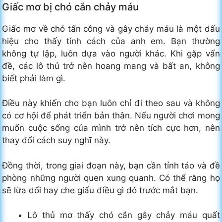
Giấc mơ bị chó cắn chảy máu
Giấc mơ về chó tấn công và gây chảy máu là một dấu
hiệu cho thấy tính cách của anh em. Bạn thường
không tự lập, luôn dựa vào người khác. Khi gặp vấn
đề, các lô thủ trở nên hoang mang và bất an, không
biết phải làm gì.
Điều này khiến cho bạn luôn chỉ đi theo sau và không
có cơ hội để phát triển bản thân. Nếu người chơi mong
muốn cuộc sống của mình trở nên tích cực hơn, nên
thay đổi cách suy nghĩ này.
Đồng thời, trong giai đoạn này, bạn cần tỉnh táo và đề
phòng những người quen xung quanh. Có thể rằng họ
sẽ lừa dối hay che giấu điều gì đó trước mắt bạn.
Lô thủ mơ thấy chó cắn gây chảy máu quất