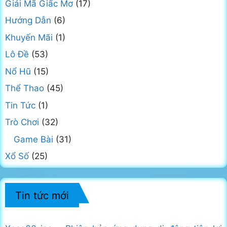
Giải Mã Giấc Mơ
(17)
Hướng Dẫn
(6)
Khuyến Mãi
(1)
Lô Đề
(53)
Nổ Hũ
(15)
Thể Thao
(45)
Tin Tức
(1)
Trò Chơi
(32)
Game Bài
(31)
Xổ Số
(25)
Tin tức mới