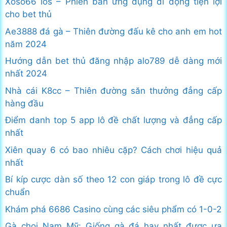
Xoso66 ios – Phiên bản ứng dụng di động tiện lợi
cho bet thủ
Ae3888 đá gà – Thiên đường đấu kê cho anh em hot
năm 2024
Hướng dẫn bet thủ đăng nhập alo789 dễ dàng mới
nhất 2024
Nhà cái K8cc – Thiên đường săn thưởng đẳng cấp
hàng đầu
Điểm danh top 5 app lô đề chất lượng và đẳng cấp
nhất
Xiên quay 6 có bao nhiêu cặp? Cách chơi hiệu quả
nhất
Bí kíp cược dàn số theo 12 con giáp trong lô đề cực
chuẩn
Khám phá 6686 Casino cùng các siêu phẩm có 1-0-2
Gà chọi Nam Mỹ: Giống gà đá hay nhất được ưa