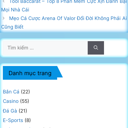
Tool Baccarat – Top 8 Phần Mềm Cực Xịn Đánh Bại
Mọi Nhà Cái
Mẹo Cá Cược Arena Of Valor Đổi Đời Không Phải Ai
Cũng Biết
Tìm
kiếm
cho:
Danh mục trang
Bắn Cá
(22)
Casino
(55)
Đá Gà
(21)
E-Sports
(8)