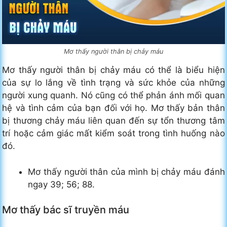
Mơ thấy người thân bị chảy máu
Mơ thấy người thân bị chảy máu có thể là biểu hiện
của sự lo lắng về tình trạng và sức khỏe của những
người xung quanh. Nó cũng có thể phản ánh mối quan
hệ và tình cảm của bạn đối với họ. Mơ thấy bản thân
bị thương chảy máu liên quan đến sự tổn thương tâm
trí hoặc cảm giác mất kiểm soát trong tình huống nào
đó.
Mơ thấy người thân của mình bị chảy máu đánh
ngay 39; 56; 88.
Mơ thấy bác sĩ truyền máu