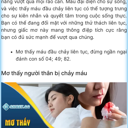
năng vượt qua mọi rào cản. Máu đại diện cho sự sống,
và việc thấy máu đầu chảy liên tục có thể tượng trưng
cho sự kiên nhẫn và quyết tâm trong cuộc sống thực.
Bạn có thể đang đối mặt với những thử thách liên tục,
nhưng giấc mơ này mang thông điệp tích cực rằng
bạn có đủ sức mạnh để vượt qua chúng.
Mơ thấy máu đầu chảy liên tục, đừng ngần ngại
đánh con số 04; 49; 82.
Mơ thấy người thân bị chảy máu