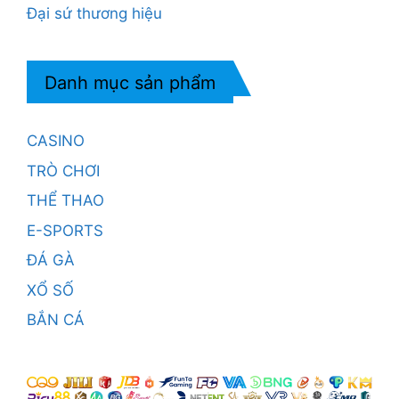
Đại sứ thương hiệu
Danh mục sản phẩm
CASINO
TRÒ CHƠI
THỂ THAO
E-SPORTS
ĐÁ GÀ
XỔ SỐ
BẮN CÁ