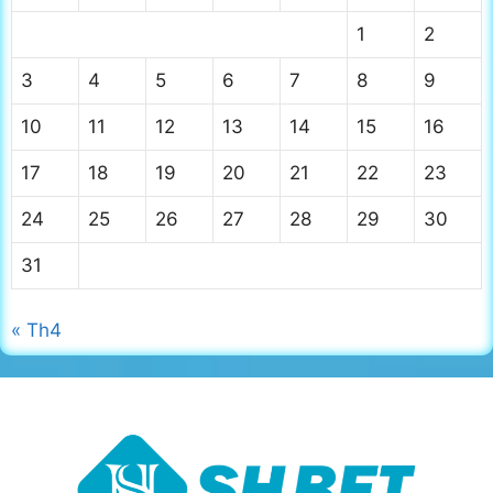
1
2
3
4
5
6
7
8
9
10
11
12
13
14
15
16
17
18
19
20
21
22
23
24
25
26
27
28
29
30
31
« Th4