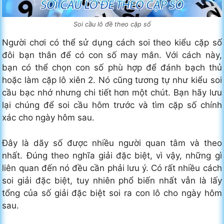
Soi cầu lô đề theo cặp số
Người chơi có thể sử dụng cách soi theo kiểu cặp số
đôi bạn thân để có con số may mắn. Với cách này,
bạn có thể chọn con số phù hợp để đánh bạch thủ
hoặc làm cặp lô xiên 2. Nó cũng tương tự như kiểu soi
cầu bạc nhớ nhưng chi tiết hơn một chút. Bạn hãy lưu
lại chúng để soi cầu hôm trước và tìm cặp số chính
xác cho ngày hôm sau.
Đây là dãy số được nhiều người quan tâm và theo
nhất. Đúng theo nghĩa giải đặc biệt, vì vậy, những gì
liên quan đến nó đều cần phải lưu ý. Có rất nhiều cách
soi giải đặc biệt, tuy nhiên phổ biến nhất vẫn là lấy
tổng của số giải đặc biệt soi ra con lô cho ngày hôm
sau.