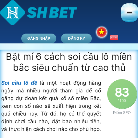
Chuyển
đến
Me
nội
dung
ĐĂNG NHẬP
ĐĂNG KÝ
Bật mí 6 cách soi cầu lô miền
bắc siêu chuẩn từ cao thủ
Soi cầu lô đề
là một hoạt động hàng
83
ngày mà nhiều người tham gia để cố
gắng dự đoán kết quả xổ số miền Bắc,
/ 100
xem con số nào sẽ xuất hiện trong kết
quả chiều nay. Từ đó, họ có thể quyết
Điểm SEO
định chơi cầu nào, đặt bao nhiêu tiền,
và thực hiện cách chơi nào cho phù hợp.