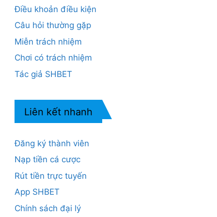
Điều khoản điều kiện
Câu hỏi thường gặp
Miễn trách nhiệm
Chơi có trách nhiệm
Tác giả SHBET
Liên kết nhanh
Đăng ký thành viên
Nạp tiền cá cược
Rút tiền trực tuyến
App SHBET
Chính sách đại lý