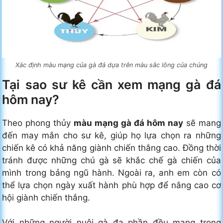
Xác định màu mạng của gà đá dựa trên màu sắc lông của chúng
Tại sao sư kê cần xem mạng gà đá
hôm nay?
Theo phong thủy
màu mạng gà đá hôm nay
sẽ mang
đến may mắn cho sư kê, giúp họ lựa chọn ra những
chiến kê có khả năng giành chiến thắng cao. Đồng thời
tránh được những chú gà sẽ khắc chế gà chiến của
mình trong bảng ngũ hành. Ngoài ra, anh em còn có
thể lựa chọn ngày xuất hành phù hợp để nâng cao cơ
hội giành chiến thắng.
Với những người nuôi gà đa phần đều mang trong