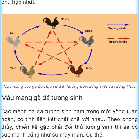
phù hợp nhất.
Màu mạng của gà đá chịu sự ảnh hưởng bởi tương sinh và tương khắc
Màu mạng gà đá tương sinh
Các mệnh gà đá tương sinh nằm trong một vòng tuần
hoàn, có tính liên kết chặt chẽ với nhau. Theo phong
thủy, chiến kê gặp phải đối thủ tương sinh thì sẽ có
sức mạnh cũng như sự may mắn. Cụ thể: