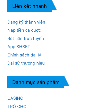
Liên kết nhanh
Đăng ký thành viên
Nạp tiền cá cược
Rút tiền trực tuyến
App SHBET
Chính sách đại lý
Đại sứ thương hiệu
Danh mục sản phẩm
CASINO
TRÒ CHƠI