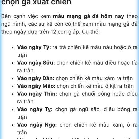
chọn gà xuất chiến
Bên cạnh việc xem
màu mạng gà đá hôm nay
theo
ngũ hành, các sư kê còn có thể xem màu mạng gà đá
theo ngày dựa trên 12 con giáp. Cụ thể:
Vào ngày Tý:
ra trâ chiến kê màu nâu hoặc ô ra
trận
Vào ngày Sửu:
chọn chiến kê màu điều hoặc tía
ra trận
Vào ngày Dần:
chọn chiến kê màu xám ra trận
Vào ngày Mão:
chọn chiến kê màu ô kịt ra trận
Vào ngày Thìn:
chọn gà chuối bông hoặc điều
ra trận
Vào ngày Tỵ:
chọn gà ngũ sắc, điều bông ra
trận
Vào ngày Ngọ:
chọn chiến kê màu xám, ô ra
trận