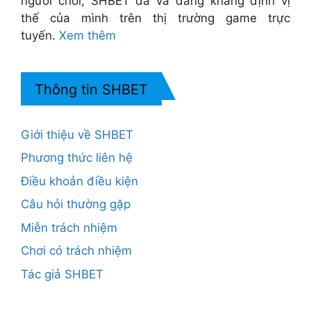
người chơi, SHBET đã và đang khẳng định vị
thế của mình trên thị trường game trực
tuyến.
Xem thêm
Thông tin SHBET
Giới thiệu về SHBET
Phương thức liên hệ
Điều khoản điều kiện
Câu hỏi thường gặp
Miễn trách nhiệm
Chơi có trách nhiệm
Tác giả SHBET