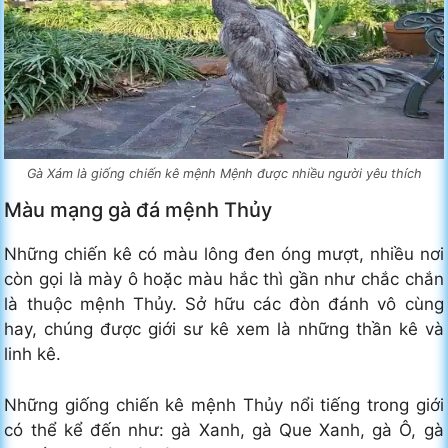
Gà Xám là giống chiến kê mệnh Mệnh được nhiều người yêu thích
Màu mạng gà đá mệnh Thủy
Những chiến kê có màu lông đen óng mượt, nhiều nơi
còn gọi là mày ô hoặc màu hắc thì gần như chắc chắn
là thuộc mệnh Thủy. Sở hữu các đòn đánh vô cùng
hay, chúng được giới sư kê xem là những thần kê và
linh kê.
Những giống chiến kê mệnh Thủy nổi tiếng trong giới
có thể kể đến như: gà Xanh, gà Que Xanh, gà Ô, gà