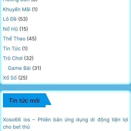
Khuyến Mãi
(1)
Lô Đề
(53)
Nổ Hũ
(15)
Thể Thao
(45)
Tin Tức
(1)
Trò Chơi
(32)
Game Bài
(31)
Xổ Số
(25)
Tin tức mới
Xoso66 ios – Phiên bản ứng dụng di động tiện lợi
cho bet thủ