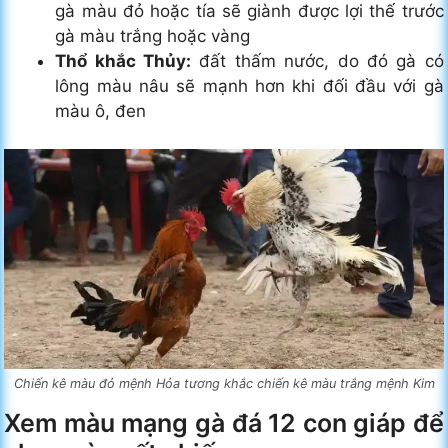
gà màu đỏ hoặc tía sẽ giành được lợi thế trước
gà màu trắng hoặc vàng
Thổ khắc Thủy:
đất thấm nước, do đó gà có
lông màu nâu sẽ mạnh hơn khi đối đầu với gà
màu ô, đen
Chiến kê màu đỏ mệnh Hỏa tương khắc chiến kê màu trắng mệnh Kim
Xem màu mạng gà đá 12 con giáp để