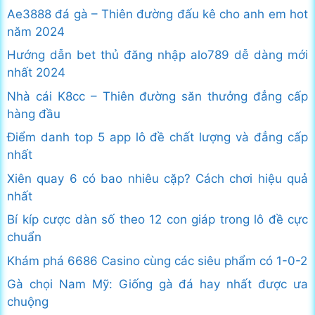
Ae3888 đá gà – Thiên đường đấu kê cho anh em hot
năm 2024
Hướng dẫn bet thủ đăng nhập alo789 dễ dàng mới
nhất 2024
Nhà cái K8cc – Thiên đường săn thưởng đẳng cấp
hàng đầu
Điểm danh top 5 app lô đề chất lượng và đẳng cấp
nhất
Xiên quay 6 có bao nhiêu cặp? Cách chơi hiệu quả
nhất
Bí kíp cược dàn số theo 12 con giáp trong lô đề cực
chuẩn
Khám phá 6686 Casino cùng các siêu phẩm có 1-0-2
Gà chọi Nam Mỹ: Giống gà đá hay nhất được ưa
chuộng