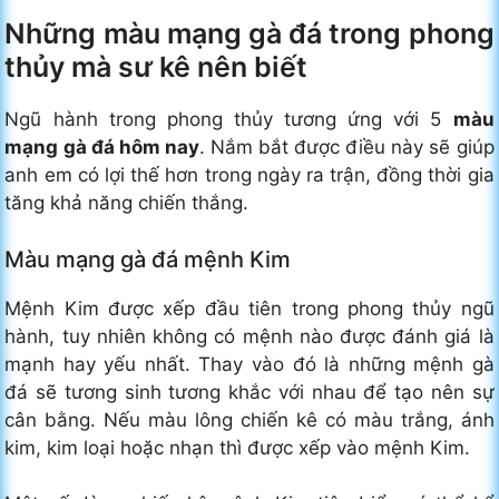
Những màu mạng gà đá trong phong
thủy mà sư kê nên biết
Ngũ hành trong phong thủy tương ứng với 5
màu
mạng gà đá hôm nay
. Nắm bắt được điều này sẽ giúp
anh em có lợi thế hơn trong ngày ra trận, đồng thời gia
tăng khả năng chiến thắng.
Màu mạng gà đá mệnh Kim
Mệnh Kim được xếp đầu tiên trong phong thủy ngũ
hành, tuy nhiên không có mệnh nào được đánh giá là
mạnh hay yếu nhất. Thay vào đó là những mệnh gà
đá sẽ tương sinh tương khắc với nhau để tạo nên sự
cân bằng. Nếu màu lông chiến kê có màu trắng, ánh
kim, kim loại hoặc nhạn thì được xếp vào mệnh Kim.