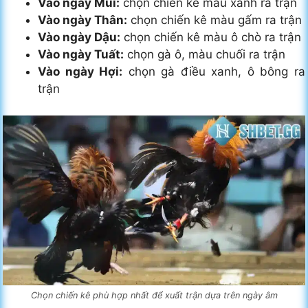
Vào ngày Mùi:
chọn chiến kê màu xanh ra trận
Vào ngày Thân:
chọn chiến kê màu gấm ra trận
Vào ngày Dậu:
chọn chiến kê màu ô chò ra trận
Vào ngày Tuất:
chọn gà ô, màu chuối ra trận
Vào ngày Hợi:
chọn gà điều xanh, ô bông ra
trận
Chọn chiến kê phù hợp nhất để xuất trận dựa trên ngày âm