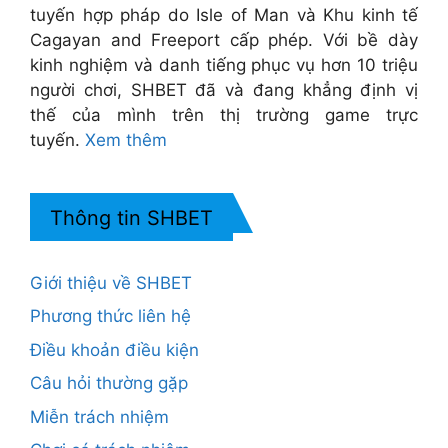
tuyến hợp pháp do Isle of Man và Khu kinh tế
Cagayan and Freeport cấp phép. Với bề dày
kinh nghiệm và danh tiếng phục vụ hơn 10 triệu
người chơi, SHBET đã và đang khẳng định vị
thế của mình trên thị trường game trực
tuyến.
Xem thêm
Thông tin SHBET
Giới thiệu về SHBET
Phương thức liên hệ
Điều khoản điều kiện
Câu hỏi thường gặp
Miễn trách nhiệm