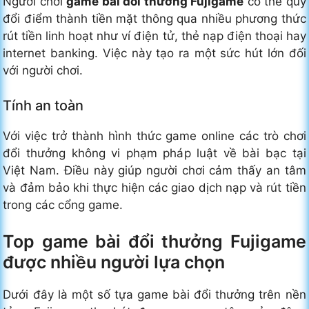
Người chơi
game bài đổi thưởng Fujigame
có thể quy
đổi điểm thành tiền mặt thông qua nhiều phương thức
rút tiền linh hoạt như ví điện tử, thẻ nạp điện thoại hay
internet banking. Việc này tạo ra một sức hút lớn đối
với người chơi.
Tính an toàn
Với việc trở thành hình thức game online các trò chơi
đổi thưởng không vi phạm pháp luật về bài bạc tại
Việt Nam. Điều này giúp người chơi cảm thấy an tâm
và đảm bảo khi thực hiện các giao dịch nạp và rút tiền
trong các cổng game.
Top game bài đổi thưởng Fujigame
được nhiều người lựa chọn
Dưới đây là một số tựa game bài đổi thưởng trên nền