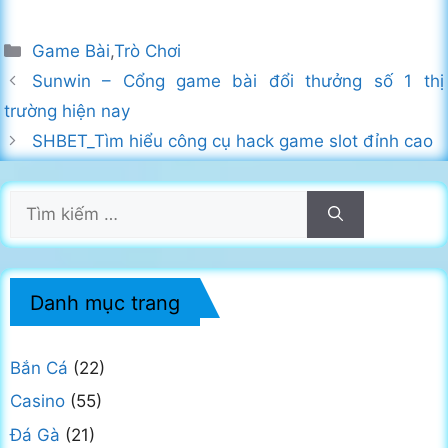
Danh
Game Bài
,
Trò Chơi
mục
Sunwin – Cổng game bài đổi thưởng số 1 thị
trường hiện nay
SHBET_Tìm hiểu công cụ hack game slot đỉnh cao
Tìm
kiếm
cho:
Danh mục trang
Bắn Cá
(22)
Casino
(55)
Đá Gà
(21)