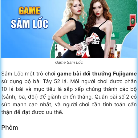
Game Sâm Lốc
Sâm Lốc một trò chơi
game bài đổi thưởng Fujigame
sử dụng bộ bài Tây 52 lá. Mỗi người chơi được phân
10 lá bài và mục tiêu là sắp xếp chúng thành các bộ
(sảnh, ba, đôi) để giành chiến thắng. Quân bài số 2 có
sức mạnh cao nhất, và người chơi cần tính toán cẩn
thận để đạt được ưu thế.
Phỏm