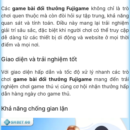
Các
game bài đổi thưởng Fujigame
không chỉ là trò
chơi quen thuộc mà còn đòi hỏi sự tập trung, khả năng
quan sát và tính toán. Điều này mang lại trải nghiệm
giải trí sâu sắc, đặc biệt khi người chơi có thể truy cập
dễ dàng từ các thiết bị di động và website ở mọi thời
điểm và mọi nơi.
Giao diện và trải nghiệm tốt
Với giao diện hấp dẫn và tốc độ xử lý nhanh các trò
chơi
game bài đổi thưởng Fujigame
mang đến trải
nghiệm chơi game thú vị cùng cơ hội nhận thưởng hấp
dẫn hàng ngày cho game thủ.
Khả năng chống gian lận