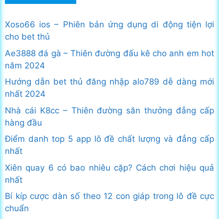
Xoso66 ios – Phiên bản ứng dụng di động tiện lợi
cho bet thủ
Ae3888 đá gà – Thiên đường đấu kê cho anh em hot
năm 2024
Hướng dẫn bet thủ đăng nhập alo789 dễ dàng mới
nhất 2024
Nhà cái K8cc – Thiên đường săn thưởng đẳng cấp
hàng đầu
Điểm danh top 5 app lô đề chất lượng và đẳng cấp
nhất
Xiên quay 6 có bao nhiêu cặp? Cách chơi hiệu quả
nhất
Bí kíp cược dàn số theo 12 con giáp trong lô đề cực
chuẩn