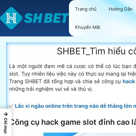
Chuyển
Trang chủ
Hướng Dẫn
đến
nội
dung
Khuyến Mãi
SHBET_Tìm hiểu cô
Là một người đam mê cá cược có thể có lúc bạn đ
slot. Tuy nhiên liệu việc này có thực sự mang lại h
Trang SHBET đã tổng hợp và chia sẻ công cụ
hack
những trải nghiệm vui vẻ và thú vị.
✅
Lắc xí ngầu online trên trang nào dễ thắng lớn 
→
Công cụ hack game slot đỉnh cao l
Chỉ mục