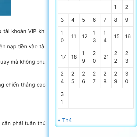
1
2
3
4
5
6
7
8
9
 tài khoản VIP khi
1
1
1
11
12
15
16
0
3
4
n nạp tiền vào tài
1
2
2
2
17
18
21
9
0
2
3
 quay mà không phụ
2
2
2
2
2
2
3
4
5
6
7
8
9
0
ng chiến thắng cao
3
1
« Th4
 cần phải tuân thủ