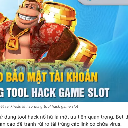
t tài khoản khi sử dụng tool hack game slot
 dụng tool hack nổ hũ là một ưu tiên quan trọng. Bet t
 cao để tránh rủi ro tải trúng các link có chứa virus.