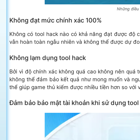
Những điều 
Không đạt mức chính xác 100%
Không có tool hack nào có khả năng đạt được độ ch
vẫn hoàn toàn ngẫu nhiên và không thể được dự đo
Không lạm dụng tool hack
Bởi vì độ chính xác không quá cao không nên quá t
không thể đảm bảo kết quả như mong muốn và người
thể giúp game thủ kiếm được nhiều tiền hơn so với 
Đảm bảo bảo mật tài khoản khi sử dụng tool