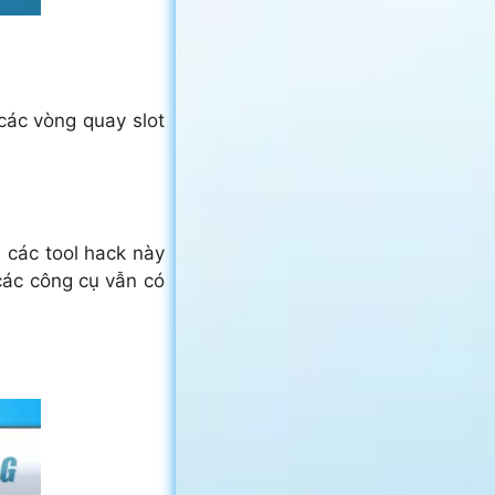
các vòng quay slot
 các tool hack này
các công cụ vẫn có