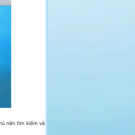
hủ nên tìm kiếm và