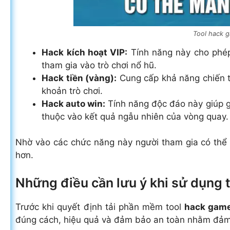
Tool hack g
Hack kích hoạt VIP:
Tính năng này cho phép 
tham gia vào trò chơi nổ hũ.
Hack tiền (vàng):
Cung cấp khả năng chiến th
khoản trò chơi.
Hack auto win:
Tính năng độc đáo này giúp 
thuộc vào kết quả ngẫu nhiên của vòng quay.
Nhờ vào các chức năng này người tham gia có thể t
hơn.
Những điều cần lưu ý khi sử dụng 
Trước khi quyết định tải phần mềm tool
hack game
đúng cách, hiệu quả và đảm bảo an toàn nhằm đảm 