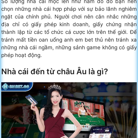
Số lượng nhà cái mọc lên như nấm do đó bạn nên
chọn những nhà cái hợp pháp với sự bảo lãnh nghiêm
ngặt của chính phủ. Người chơi nên cân nhắc những
địa chỉ có giấy phép kinh doanh, giấy chứng nhận
thành lập từ các tổ chức cá cược lớn trên thế giới. Để
tránh mất tiền oan uổng anh em bet thủ nên tránh xa
những nhà cái ngầm, những sảnh game không có giấy
phép hoạt động.
Nhà cái đến từ châu Âu là gì?