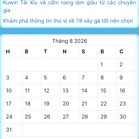
Kuwin Tài Xỉu và cẩm nang làm giàu từ các chuyên
gia
Khám phá thông tin thú vị về 78 vảy gà tốt nên chọn
Tháng 8 2026
H
B
T
N
S
B
C
1
2
3
4
5
6
7
8
9
10
11
12
13
14
15
16
17
18
19
20
21
22
23
24
25
26
27
28
29
30
31