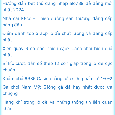
Hướng dẫn bet thủ đăng nhập alo789 dễ dàng mới
nhất 2024
Nhà cái K8cc – Thiên đường săn thưởng đẳng cấp
hàng đầu
Điểm danh top 5 app lô đề chất lượng và đẳng cấp
nhất
Xiên quay 6 có bao nhiêu cặp? Cách chơi hiệu quả
nhất
Bí kíp cược dàn số theo 12 con giáp trong lô đề cực
chuẩn
Khám phá 6686 Casino cùng các siêu phẩm có 1-0-2
Gà chọi Nam Mỹ: Giống gà đá hay nhất được ưa
chuộng
Hàng khỉ trong lô đề và những thông tin liên quan
khác