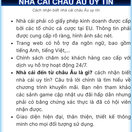
Cách nhận biết nhà cái châu Âu uy tín
Nhà cái phải có giấy phép kinh doanh được cấp
bởi các tổ chức cá cược tại EU. Thông tin phải
được cung cấp rõ ràng, hình ảnh sắc nét.
Trang web có hỗ trợ đa ngôn ngữ, bao gồm
tiếng Anh, tiếng Việt,…
Chính sách chăm sóc khách hàng cao cấp với
dịch vụ hỗ trợ hoạt động 24/7.
Nhà cái đến từ châu Âu là gì?
cách nhận biết
nhà cái uy tín? Câu trả lời chính là tìm hiểu về
chương trình khuyến mãi. Bạn nên tham khảo
các sảnh game cập nhật ưu đãi hấp dẫn nhưng
phải có bằng chứng xác thực là đã có hội viên
nhận được.
Giao diện hiện đại, thân thiện, thiết kế thông
minh cho mọi đối tượng sử dụng.