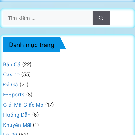
Tìm
kiếm
cho:
Danh mục trang
Bắn Cá
(22)
Casino
(55)
Đá Gà
(21)
E-Sports
(8)
Giải Mã Giấc Mơ
(17)
Hướng Dẫn
(6)
Khuyến Mãi
(1)