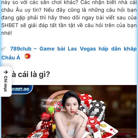
này so với các sân chơi khác? Các nhận biết nhà cái
châu Âu uy tín? Nếu đây cũng là những câu hỏi bạn
đang gặp phải thì hãy theo dõi ngay bài viết sau của
SHBET sẽ giải đáp tất tần tật về câu hỏi trên của bạn
nhé!
✅
789club – Game bài Las Vegas hấp dẫn khắp
Châu Á
→
Nhà cái là gì?
Chỉ mục