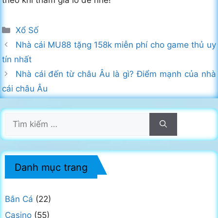
theo khi tham gia lô đề nhé!
Danh
Xổ Số
mục
Nhà cái MU88 tặng 158k miễn phí cho game thủ uy
tín nhất
Nhà cái đến từ châu Âu là gì? Điểm mạnh của nhà
cái châu Âu
Tìm
kiếm
cho:
Danh mục trang
Bắn Cá
(22)
Casino
(55)