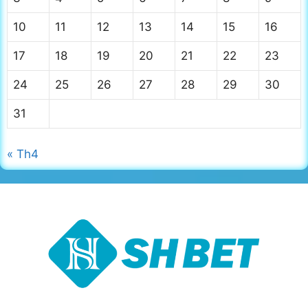
10
11
12
13
14
15
16
17
18
19
20
21
22
23
24
25
26
27
28
29
30
31
« Th4