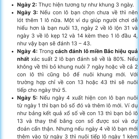
Ngày 2:
Thực hiện tương tự như khung 3 ngày.
Ngày 3:
Nếu con lô bạn chọn chưa về thì nên
lót thêm 1 lô nữa. Một ví dụ giúp người chơi dễ
hiểu hơn là bạn nuôi 13, ngày 2 về lô lộn 31 và
ngày 3 về lô kẹp 12 và 14 kèm theo 1 lô đầu 4,
như vậy bạn sẽ đánh 13 – 43.
Ngày 4:
Trong
cách đánh lô miền Bắc hiệu quả
nhất
xác suất 2 lô bạn đánh sẽ về là 80%. Nếu
không về thì bỏ khung nuôi 7 ngày hoặc về cả 2
con lô thì cũng bỏ để nuôi khung mới. Với
trường hợp chỉ về con 13 hoặc 43 thì sẽ nuôi
tiếp cho ngày thứ 5.
Ngày 5:
Nếu ngày 4 xuất hiện con lô bạn nuôi
từ ngày 1 thì bạn bỏ số đó và thêm lô mới. Ví dụ
như bảng kết quả xổ số về con 13 thì bạn bỏ lô
13 và thay thế bằng con số được soi và dự
đoán cẩn thận. Nhưng nếu ngày 4 về lô bạn mới
thêm vào từ ngày 3 thì nuôi tiếp lô ngày 1 kèm