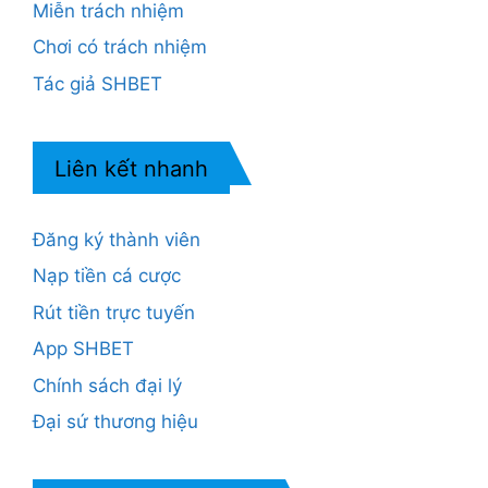
Miễn trách nhiệm
Chơi có trách nhiệm
Tác giả SHBET
Liên kết nhanh
Đăng ký thành viên
Nạp tiền cá cược
Rút tiền trực tuyến
App SHBET
Chính sách đại lý
Đại sứ thương hiệu