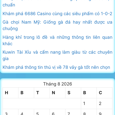
chuẩn
Khám phá 6686 Casino cùng các siêu phẩm có 1-0-2
Gà chọi Nam Mỹ: Giống gà đá hay nhất được ưa
chuộng
Hàng khỉ trong lô đề và những thông tin liên quan
khác
Kuwin Tài Xỉu và cẩm nang làm giàu từ các chuyên
gia
Khám phá thông tin thú vị về 78 vảy gà tốt nên chọn
Tháng 8 2026
H
B
T
N
S
B
C
1
2
3
4
5
6
7
8
9