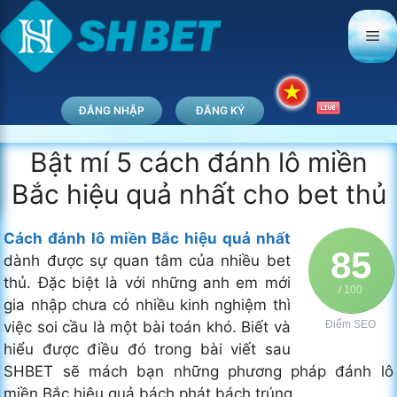
Chuyển
đến
Me
nội
dung
ĐĂNG NHẬP
ĐĂNG KÝ
Bật mí 5 cách đánh lô miền
Bắc hiệu quả nhất cho bet thủ
Cách đánh lô miền Bắc hiệu quả nhất
85
dành được sự quan tâm của nhiều bet
thủ. Đặc biệt là với những anh em mới
/ 100
gia nhập chưa có nhiều kinh nghiệm thì
việc soi cầu là một bài toán khó. Biết và
Điểm SEO
hiểu được điều đó trong bài viết sau
SHBET sẽ mách bạn những phương pháp đánh lô
miền Bắc hiệu quả bách phát bách trúng.