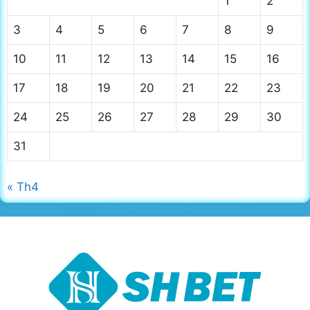
1
2
3
4
5
6
7
8
9
10
11
12
13
14
15
16
17
18
19
20
21
22
23
24
25
26
27
28
29
30
31
« Th4