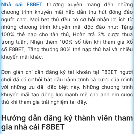
Nhà cái F8BET
thường xuyên mang đến những
chương trình khuyến mãi hấp dẫn thu hút đông đảo
người chơi. Mọi bet thủ đều có cơ hội nhận lợi ích từ
những chương trình khuyến mãi độc đáo như: Tặng
100% thẻ nạp cho tân thủ, Hoàn trả 3% cược thua
trong tuần, Nhận thêm 100% số tiền khi tham gia Xổ
số F8BET, Tặng thưởng 80% thẻ nạp thứ hai và nhiều
khuyến mãi khác.
Đơn giản chỉ cần đăng ký tài khoản tại F8BET người
chơi đã có cơ hội bắt đầu hành trình cá cược của mình
với những ưu đãi đặc biệt này. Những chương trình
khuyến mãi tạo động lực mạnh mẽ cho anh em cược
thủ khi tham gia trải nghiệm tại đây.
Hướng dẫn đăng ký thành viên tham
gia nhà cái F8BET