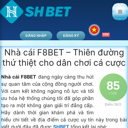
Chuyển
đến
Me
nội
dung
ĐĂNG NHẬP
ĐĂNG KÝ
Nhà cái F8BET – Thiên đường
thứ thiệt cho dân chơi cá cược
Nhà cái F8BET
đang ngày càng thu hút
85
sự quan tâm của cộng đồng người chơi.
Với cam kết không ngừng nỗ lực và tối
/ 100
ưu hóa hệ thống chúng tôi đã góp phần
tạo ra một không gian giải trí đẳng cấp.
Điểm SEO
Hãy dành thời gian khám phá và tìm
hiểu chi tiết về địa điểm cá cược uy tín này trong bài
viết dưới đây đã được
SHBET
tổng kết lại nhé: