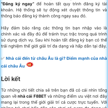
“Đăng ký ngay”
để hoàn tất quy trình đăng ký tài
khoản. Hệ thống sẽ tự động xét duyệt thông tin và
thông báo đăng ký thành công ngay sau đó.
Hãy đảm bảo rằng các thông tin bạn nhập vào là
chính xác và đầy đủ để tránh trục trặc trong quá trình
sử dụng dịch vụ. Sau khi hoàn tất đăng ký bạn có thể
trải nghiệm thế giới giải trí đa dạng và hấp dẫn tại đây.
✅
Nhà cái đến từ châu Âu là gì? Điểm mạnh của nhà
cái châu Âu
Lời kết
Từ những chi tiết chia sẻ trên bạn đã có cái nhìn tổng
quan về
nhà cái F8BET
và những điểm ưu việt nơi đây
mang lại trong thế giới giải trí cá cược trực tuyến. Với