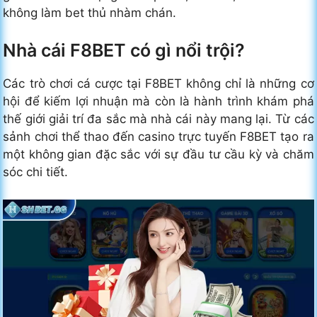
không làm bet thủ nhàm chán.
Nhà cái F8BET có gì nổi trội?
Các trò chơi cá cược tại F8BET không chỉ là những cơ
hội để kiếm lợi nhuận mà còn là hành trình khám phá
thế giới giải trí đa sắc mà nhà cái này mang lại. Từ các
sảnh chơi thể thao đến casino trực tuyến F8BET tạo ra
một không gian đặc sắc với sự đầu tư cầu kỳ và chăm
sóc chi tiết.