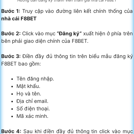
Hướng dẫn đăng ký thành viên tham gia nhà cái F8BET
Bước 1:
Truy cập vào đường liên kết chính thống của
nhà cái F8BET
Bước 2:
Click vào mục
“Đăng ký”
xuất hiện ở phía trên
bên phải giao diện chính của F8BET.
Bước 3:
Điền đầy đủ thông tin trên biểu mẫu đăng ký
F8BET bao gồm:
Tên đăng nhập.
Mật khẩu.
Họ và tên.
Địa chỉ email.
Số điện thoại.
Mã xác minh.
Bước 4:
Sau khi điền đầy đủ thông tin click vào mục